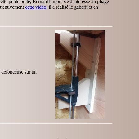
ette petite boîte, BernardLimont s'est intéressé au pliage
attentivement
cette vidéo
, il a réalisé le gabarit et en
e défonceuse sur un